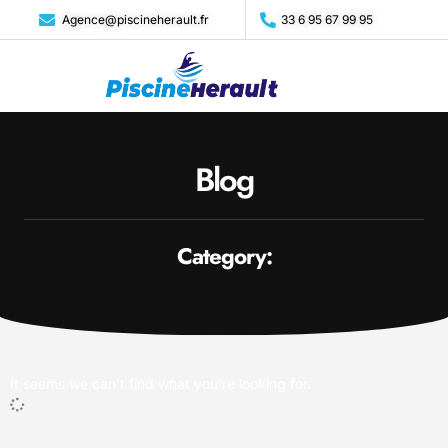
Agence@piscineherault.fr
33 6 95 67 99 95
Blog
Category:
It seems we can't find what you're looking for.