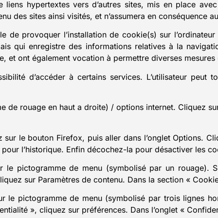
 liens hypertextes vers d’autres sites, mis en place ave
enu des sites ainsi visités, et n’assumera en conséquence au
e de provoquer l’installation de cookie(s) sur l’ordinateur d
, mais qui enregistre des informations relatives à la naviga
 site, et ont également vocation à permettre diverses mesures
ssibilité d’accéder à certains services. L’utilisateur peut
 de rouage en haut a droite) / options internet. Cliquez sur
 sur le bouton Firefox, puis aller dans l’onglet Options. Cl
s pour l’historique. Enfin décochez-la pour désactiver les co
ur le pictogramme de menu (symbolisé par un rouage). Sé
cliquez sur Paramètres de contenu. Dans la section « Cooki
r le pictogramme de menu (symbolisé par trois lignes hor
ntialité », cliquez sur préférences. Dans l’onglet « Confide