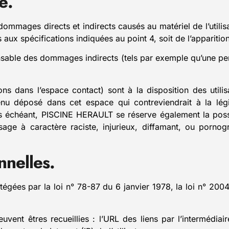
é.
mages directs et indirects causés au matériel de l’utilisa
as aux spécifications indiquées au point 4, soit de l’appariti
able des dommages indirects (tels par exemple qu’une per
ions dans l’espace contact) sont à la disposition des util
u déposé dans cet espace qui contreviendrait à la légis
as échéant, PISCINE HERAULT se réserve également la possib
age à caractère raciste, injurieux, diffamant, ou pornogra
nnelles.
gées par la loi n° 78-87 du 6 janvier 1978, la loi n° 200
euvent êtres recueillies : l’URL des liens par l’intermédiai