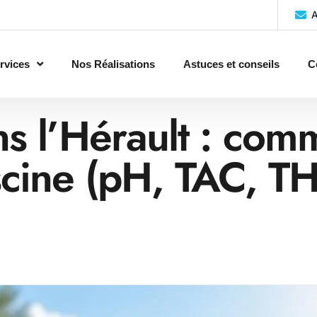
A
rvices
Nos Réalisations
Astuces et conseils
C
ns l’Hérault : com
scine (pH, TAC, TH