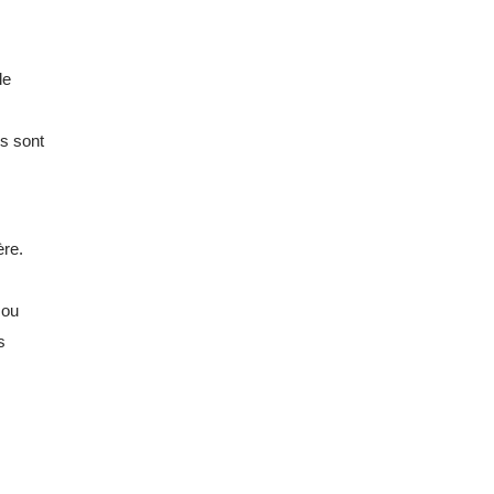
le
es sont
ère.
 ou
s