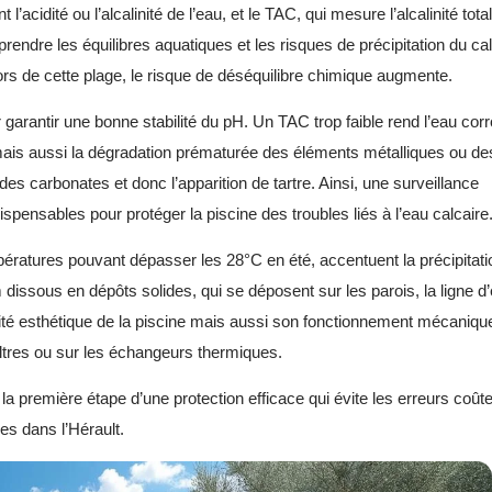
acidité ou l’alcalinité de l’eau, et le TAC, qui mesure l’alcalinité tota
rendre les équilibres aquatiques et les risques de précipitation du cal
hors de cette plage, le risque de déséquilibre chimique augmente.
garantir une bonne stabilité du pH. Un TAC trop faible rend l’eau corr
s mais aussi la dégradation prématurée des éléments métalliques ou de
es carbonates et donc l’apparition de tartre. Ainsi, une surveillance
spensables pour protéger la piscine des troubles liés à l’eau calcaire
pératures pouvant dépasser les 28°C en été, accentuent la précipitati
 dissous en dépôts solides, qui se déposent sur les parois, la ligne d’
ité esthétique de la piscine mais aussi son fonctionnement mécaniqu
iltres ou sur les échangeurs thermiques.
a première étape d’une protection efficace qui évite les erreurs coû
es dans l’Hérault.