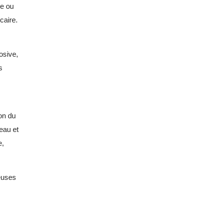
le ou
caire.
osive,
s
.
on du
eau et
e,
teuses